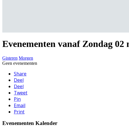
Evenementen vanaf Zondag 02 
Gisteren
Morgen
Geen evenementen
Share
Deel
Deel
Tweet
Pin
Email
Print
Evenementen Kalender