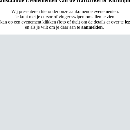
anstaande Evenementen van de Hartcirkel & Richtlijn
Wij presenteren hieronder onze aankomende evenementen.
Je kunt met je cursor of vinger swipen om allen te zien.
 kan op een evenement klikken (foto of titel) om de details er over te
le
en als je wilt om je daar aan te
aanmelden
.