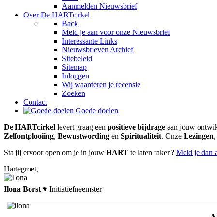
Aanmelden Nieuwsbrief
Over De HARTcirkel
Back
Meld je aan voor onze Nieuwsbrief
Interessante Links
Nieuwsbrieven Archief
Sitebeleid
Sitemap
Inloggen
Wij waarderen je recensie
Zoeken
Contact
Goede doelen
De
HART
cirkel
levert graag een
positieve bijdrage
aan jouw ontwik
Zelfontplooiing
,
Bewustwording
en
Spiritualiteit
. Onze
Lezingen
Sta jij ervoor open om je in jouw
HART
te laten raken?
Meld je dan 
Hart
egroet,
Ilona Borst
♥
Initiatiefneemster