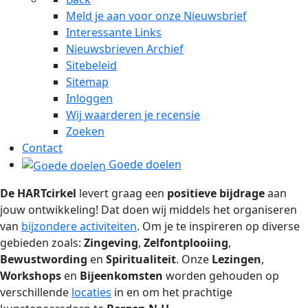
Meld je aan voor onze Nieuwsbrief
Interessante Links
Nieuwsbrieven Archief
Sitebeleid
Sitemap
Inloggen
Wij waarderen je recensie
Zoeken
Contact
Goede doelen
De
HART
cirkel
levert graag een
positieve bijdrage
aan
jouw ontwikkeling! Dat doen wij middels het organiseren
van
bijzondere activiteiten
. Om je te inspireren op diverse
gebieden zoals:
Zingeving
,
Zelfontplooiing
,
Bewustwording
en
Spiritualiteit
. Onze
Lezingen
,
Workshops
en
Bijeenkomsten
worden gehouden op
verschillende
locaties
in en om het prachtige