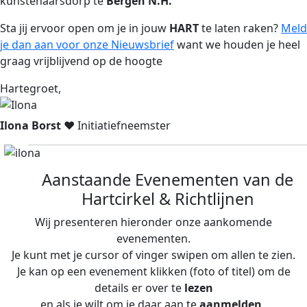
kunstenaarsdorp te
Bergen N.H.
Sta jij ervoor open om je in jouw
HART
te laten raken?
Meld
je dan aan voor onze Nieuwsbrief
want we houden je heel
graag vrijblijvend op de hoogte
Hart
egroet,
Ilona Borst
♥
Initiatiefneemster
Aanstaande Evenementen van de
Hartcirkel & Richtlijnen
Wij presenteren hieronder onze aankomende
evenementen.
Je kunt met je cursor of vinger swipen om allen te zien.
Je kan op een evenement klikken (foto of titel) om de
details er over te
lezen
en als je wilt om je daar aan te
aanmelden
.