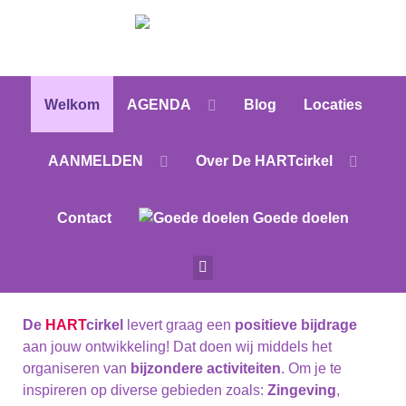
Welkom
AGENDA
Blog
Locaties
AANMELDEN
Over De HARTcirkel
Contact
Goede doelen
De
HART
cirkel
levert graag een
positieve bijdrage
aan jouw ontwikkeling! Dat doen wij middels het
organiseren van
bijzondere activiteiten
. Om je te
inspireren op diverse gebieden zoals:
Zingeving
,