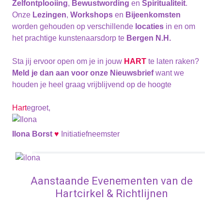
Zelfontplooiing
,
Bewustwording
en
Spiritualiteit
.
Onze
Lezingen
,
Workshops
en
Bijeenkomsten
worden gehouden op verschillende
locaties
in en om
het prachtige kunstenaarsdorp te
Bergen N.H.
Sta jij ervoor open om je in jouw
HART
te laten raken?
Meld je dan aan voor onze Nieuwsbrief
want we
houden je heel graag vrijblijvend op de hoogte
Hart
egroet,
Ilona Borst
♥
Initiatiefneemster
Aanstaande Evenementen van de
Hartcirkel & Richtlijnen