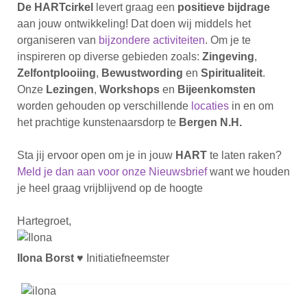
De
HART
cirkel
levert graag een
positieve bijdrage
aan jouw ontwikkeling! Dat doen wij middels het
organiseren van
bijzondere activiteiten
. Om je te
inspireren op diverse gebieden zoals:
Zingeving
,
Zelfontplooiing
,
Bewustwording
en
Spiritualiteit
.
Onze
Lezingen
,
Workshops
en
Bijeenkomsten
worden gehouden op verschillende
locaties
in en om
het prachtige kunstenaarsdorp te
Bergen N.H.
Sta jij ervoor open om je in jouw
HART
te laten raken?
Meld je dan aan voor onze Nieuwsbrief
want we houden
je heel graag vrijblijvend op de hoogte
Hart
egroet,
Ilona Borst
♥
Initiatiefneemster