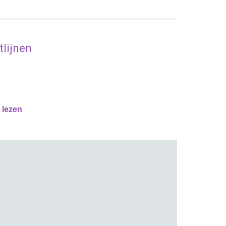
lijnen
.
e
lezen