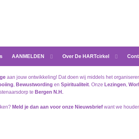
s
AANMELDEN
Over De HARTcirkel
Cont
age
aan jouw ontwikkeling! Dat doen wij middels het organiser
ooiing
,
Bewustwording
en
Spiritualiteit
. Onze
Lezingen
,
Wor
nstenaarsdorp te
Bergen N.H.
raken?
Meld je dan aan voor onze Nieuwsbrief
want we houden 