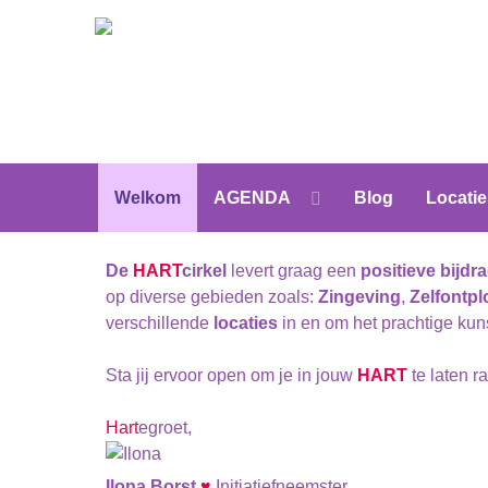
Welkom
AGENDA
Blog
Locatie
De
HART
cirkel
levert graag een
positieve bijdr
op diverse gebieden zoals:
Zingeving
,
Zelfontpl
verschillende
locaties
in en om het prachtige ku
Sta jij ervoor open om je in jouw
HART
te laten 
Hart
egroet,
Ilona Borst
♥
Initiatiefneemster