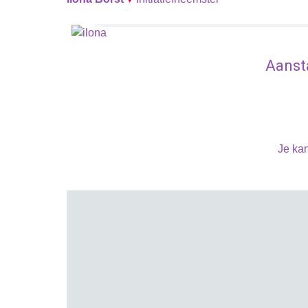
Aanst
Je kan
Zomer rustperiode
Maandag 08 juni 2026