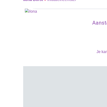
Aanst
Je kan
Zomer rustperiode
Maandag 08 juni 2026