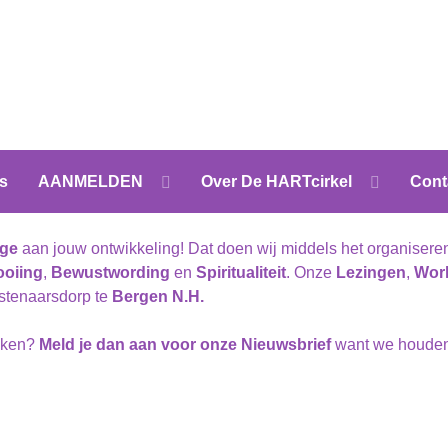
s
AANMELDEN
Over De HARTcirkel
Cont
age
aan jouw ontwikkeling! Dat doen wij middels het organiser
ooiing
,
Bewustwording
en
Spiritualiteit
. Onze
Lezingen
,
Wor
nstenaarsdorp te
Bergen N.H.
raken?
Meld je dan aan voor onze Nieuwsbrief
want we houden 