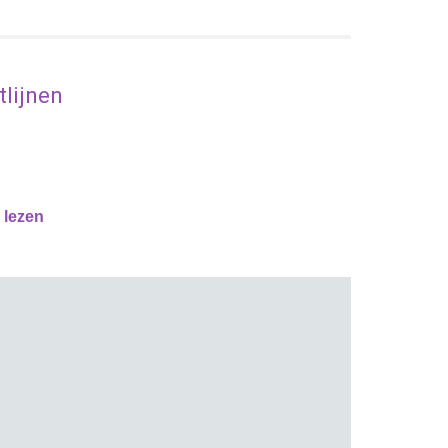
lijnen
.
e
lezen