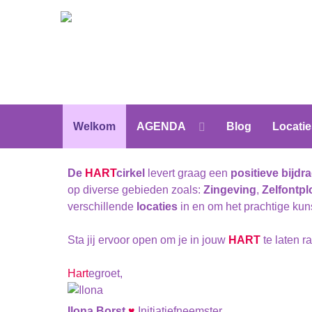
Welkom
AGENDA
Blog
Locatie
De
HART
cirkel
levert graag een
positieve bijdr
op diverse gebieden zoals:
Zingeving
,
Zelfontpl
verschillende
locaties
in en om het prachtige ku
Sta jij ervoor open om je in jouw
HART
te laten 
Hart
egroet,
Ilona Borst
♥
Initiatiefneemster