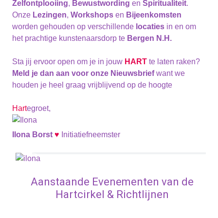
Zelfontplooiing
,
Bewustwording
en
Spiritualiteit
.
Onze
Lezingen
,
Workshops
en
Bijeenkomsten
worden gehouden op verschillende
locaties
in en om
het prachtige kunstenaarsdorp te
Bergen N.H.
Sta jij ervoor open om je in jouw
HART
te laten raken?
Meld je dan aan voor onze Nieuwsbrief
want we
houden je heel graag vrijblijvend op de hoogte
Hart
egroet,
Ilona Borst
♥
Initiatiefneemster
Aanstaande Evenementen van de
Hartcirkel & Richtlijnen