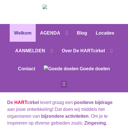
Welkom
AGENDA
Blog
Locaties
AANMELDEN
Over De HARTcirkel
Contact
Goede doelen
De
HART
cirkel
levert graag een
positieve bijdrage
aan jouw ontwikkeling! Dat doen wij middels het
organiseren van
bijzondere activiteiten
. Om je te
inspireren op diverse gebieden zoals:
Zingeving
,