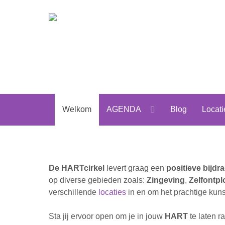
Welkom
AGENDA
Blog
Locati
De
HART
cirkel
levert graag een
positieve bijdr
op diverse gebieden zoals:
Zingeving
,
Zelfontpl
verschillende
locaties
in en om het prachtige kun
Sta jij ervoor open om je in jouw
HART
te laten 