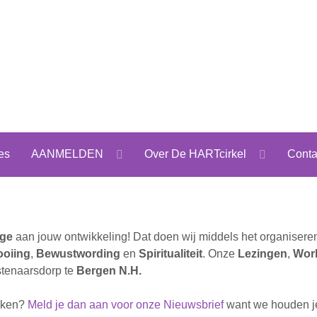
es
AANMELDEN
Over De HARTcirkel
Conta
age
aan jouw ontwikkeling! Dat doen wij middels het organiser
ooiing
,
Bewustwording
en
Spiritualiteit
. Onze
Lezingen
,
Wor
stenaarsdorp te
Bergen N.H.
raken?
Meld je dan aan voor onze Nieuwsbrief
want we houden je 