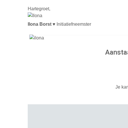
Hart
egroet,
Ilona Borst
♥
Initiatiefneemster
Aanstaa
Je kan