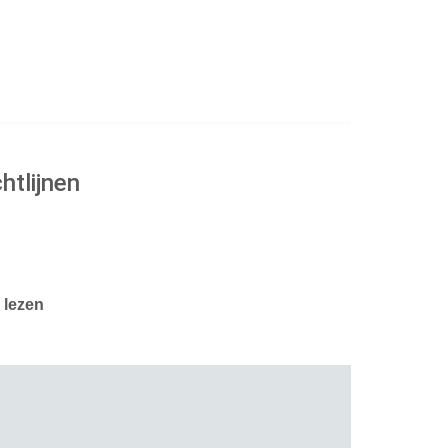
htlijnen
.
e
lezen