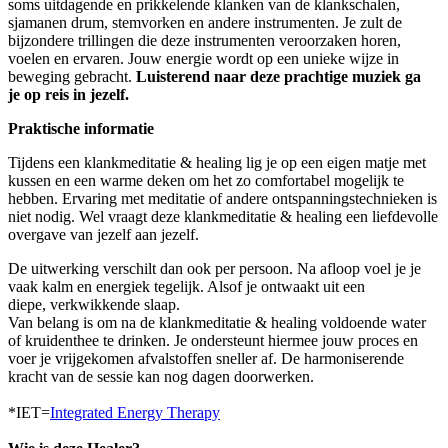
soms uitdagende en prikkelende klanken van de klankschalen,
sjamanen drum, stemvorken en andere instrumenten. Je zult de
bijzondere trillingen die deze instrumenten veroorzaken horen,
voelen en ervaren. Jouw energie wordt op een unieke wijze in
beweging gebracht.
Luisterend naar deze prachtige muziek ga
je op reis in jezelf.
Praktische informatie
Tijdens een klankmeditatie & healing lig je op een eigen matje met
kussen en een warme deken om het zo comfortabel mogelijk te
hebben. Ervaring met meditatie of andere ontspanningstechnieken is
niet nodig. Wel vraagt deze klankmeditatie & healing een liefdevolle
overgave van jezelf aan jezelf.
De uitwerking verschilt dan ook per persoon. Na afloop voel je je
vaak kalm en energiek tegelijk. Alsof je ontwaakt uit een
diepe, verkwikkende slaap.
Van belang is om na de klankmeditatie & healing voldoende water
of kruidenthee te drinken. Je ondersteunt hiermee jouw proces en
voer je vrijgekomen afvalstoffen sneller af. De harmoniserende
kracht van de sessie kan nog dagen doorwerken.
*IET=
Integrated Energy Therapy