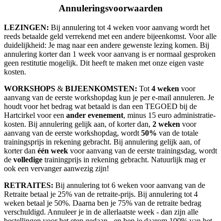
Annuleringsvoorwaarden
LEZINGEN
:
Bij annulering tot 4 weken voor aanvang wordt het
reeds betaalde geld verrekend met een andere bijeenkomst. Voor alle
duidelijkheid: Je mag naar een andere gewenste lezing komen. Bij
annulering korter dan 1 week voor aanvang is er normaal gesproken
geen restitutie mogelijk. Dit heeft te maken met onze eigen vaste
kosten.
WORKSHOPS
&
BIJEENKOMSTEN
:
Tot
4 weken
voor
aanvang van de eerste workshopdag kun je per e-mail annuleren. Je
houdt voor het bedrag wat betaald is dan een TEGOED bij de
Hartcirkel voor een
ander evenement
, minus 15 euro administratie-
kosten. Bij annulering gelijk aan, of korter dan,
2 weken
voor
aanvang van de eerste workshopdag, wordt
50%
van de totale
trainingsprijs in rekening gebracht. Bij annulering gelijk aan, of
korter dan
één week
voor aanvang van de eerste trainingsdag, wordt
de
volledige
trainingprijs in rekening gebracht. Natuurlijk mag er
ook een vervanger aanwezig zijn!
RETRAITES
:
Bij annulering tot 6 weken voor aanvang van de
Retraite betaal je 25% van de retraite-prijs. Bij annulering tot 4
weken betaal je 50%. Daarna ben je 75% van de retraite bedrag
verschuldigd. Annuleer je in de allerlaatste week - dan zijn alle
bestellingen voor het eten gedaan - en ben je daarom 100% van het