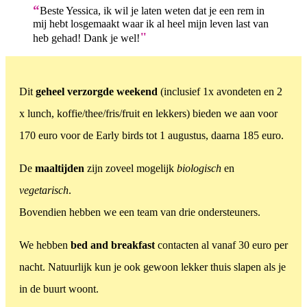
“
Beste Yessica, ik wil je laten weten dat je een rem in
mij hebt losgemaakt waar ik al heel mijn leven last van
"
heb gehad! Dank je wel!
Dit
geheel verzorgde weekend
(inclusief 1x avondeten en 2
x lunch, koffie/thee/fris/fruit en lekkers) bieden we aan voor
170 euro voor de Early birds tot 1 augustus, daarna 185 euro.
De
maaltijden
zijn zoveel mogelijk
biologisch
en
vegetarisch
.
Bovendien hebben we een team van drie ondersteuners.
We hebben
bed and breakfast
contacten al vanaf 30 euro per
nacht. Natuurlijk kun je ook gewoon lekker thuis slapen als je
in de buurt woont.