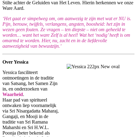
Stilte achter de Geluiden van Het Leven. Hierin herkennen we onze
Ware Aard.
‘Het gaat er simpelweg om, om aanwezig te zijn met wat er NU is.
Pijn, berouw, twijfels, verlangens, angsten, boosheid: het zijn in
wezen geen fouten. Ze vragen – ten diepste – niet om geheeld te
worden… want het ware Zelf is al heel! Wat het ‘nodig’ heeft is om
omarmd te worden. Hier, nu, zacht en in de liefdevolle
aanwezigheid van bewustzijn.’
Over Yessica
Yessica fasciliteert
ontmoetingen in de traditie
van Satsang, het Samen Zijn
in, en onderzoeken van
Waarheid
.
Haar pad van spiritueel
ontwaken liep voornamelijk
via Sri Nisargadatta Maharaj,
Gangaji, en Mooji in de
traditie van Sri Ramana
Maharshi en Sri H.W.L.
Poonja (beter bekend als