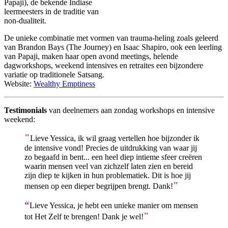
Papaji), de bekende Indiase
leermeesters in de traditie van
non-dualiteit.
De unieke combinatie met vormen van trauma-heling zoals geleerd
van Brandon Bays (The Journey) en Isaac Shapiro, ook een leerling
van Papaji, maken haar open avond meetings, helende
dagworkshops, weekend intensives en retraites een bijzondere
variatie op traditionele Satsang.
Website:
Wealthy Emptiness
Testimonials
van deelnemers aan zondag workshops en intensive
weekend:
"
Lieve Yessica, ik wil graag vertellen hoe bijzonder ik
de intensive vond! Precies de uitdrukking van waar jij
zo begaafd in bent... een heel diep intieme sfeer creëren
waarin mensen veel van zichzelf laten zien en bereid
zijn diep te kijken in hun problematiek. Dit is hoe jij
"
mensen op een dieper begrijpen brengt. Dank!
“
Lieve Yessica, je hebt een unieke manier om mensen
"
tot Het Zelf te brengen! Dank je wel!