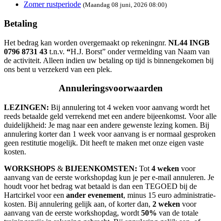
Zomer rustperiode
(Maandag 08 juni, 2026 08:00)
Betaling
Het bedrag kan worden overgemaakt op rekeningnr.
NL44 INGB
0796 8731 43
t.n.v.
“
H.J. Borst” onder vermelding van Naam van
de activiteit. Alleen indien uw betaling op tijd is binnengekomen bij
ons bent u verzekerd van een plek.
Annuleringsvoorwaarden
LEZINGEN
:
Bij annulering tot 4 weken voor aanvang wordt het
reeds betaalde geld verrekend met een andere bijeenkomst. Voor alle
duidelijkheid: Je mag naar een andere gewenste lezing komen. Bij
annulering korter dan 1 week voor aanvang is er normaal gesproken
geen restitutie mogelijk. Dit heeft te maken met onze eigen vaste
kosten.
WORKSHOPS
&
BIJEENKOMSTEN
:
Tot
4 weken
voor
aanvang van de eerste workshopdag kun je per e-mail annuleren. Je
houdt voor het bedrag wat betaald is dan een TEGOED bij de
Hartcirkel voor een
ander evenement
, minus 15 euro administratie-
kosten. Bij annulering gelijk aan, of korter dan,
2 weken
voor
aanvang van de eerste workshopdag, wordt
50%
van de totale