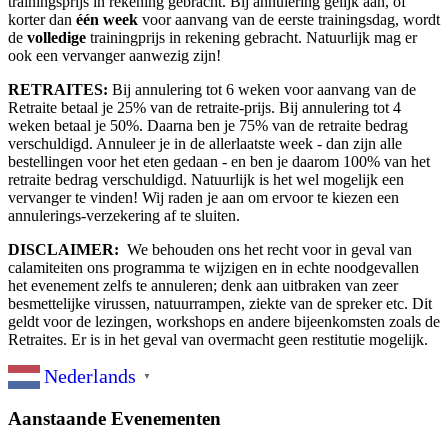
trainingsprijs in rekening gebracht. Bij annulering gelijk aan, of
korter dan
één week
voor aanvang van de eerste trainingsdag, wordt
de
volledige
trainingprijs in rekening gebracht. Natuurlijk mag er
ook een vervanger aanwezig zijn!
RETRAITES
:
Bij annulering tot 6 weken voor aanvang van de
Retraite betaal je 25% van de retraite-prijs. Bij annulering tot 4
weken betaal je 50%. Daarna ben je 75% van de retraite bedrag
verschuldigd. Annuleer je in de allerlaatste week - dan zijn alle
bestellingen voor het eten gedaan - en ben je daarom 100% van het
retraite bedrag verschuldigd. Natuurlijk is het wel mogelijk een
vervanger te vinden! Wij raden je aan om ervoor te kiezen een
annulerings-verzekering af te sluiten.
DISCLAIMER:
We behouden ons het recht voor in geval van
calamiteiten ons programma te wijzigen en in echte noodgevallen
het evenement zelfs te annuleren; denk aan uitbraken van zeer
besmettelijke virussen, natuurrampen, ziekte van de spreker etc. Dit
geldt voor de lezingen, workshops en andere bijeenkomsten zoals de
Retraites. Er is in het geval van overmacht geen restitutie mogelijk.
Nederlands
▼
Aanstaande Evenementen