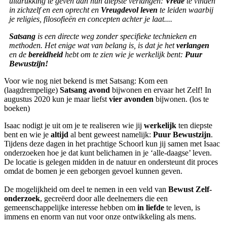
uitdrukking te geven aan hun
diepste verlangen:
Vrede
te vinden
in zichzelf en een oprecht en
Vreugdevol leven
te leiden waarbij
je religies, filosofieën en concepten achter je laat....
Satsang
is een directe weg zonder specifieke technieken en
methoden.
Het enige wat van belang is, is dat je het
verlangen
en
de
bereidheid
hebt om te zien wie je werkelijk bent:
Puur
Bewustzijn!
Voor wie nog niet bekend is met Satsang: Kom een
(laagdrempelige)
Satsang avond
bijwonen en ervaar het Zelf! In
augustus 2020 kun je maar liefst
vier avonden
bijwonen. (los te
boeken)
Isaac nodigt je uit om je te realiseren wie jij
werkelijk
ten diepste
bent en wie je
altijd
al bent geweest namelijk:
Puur Bewustzijn
.
Tijdens deze dagen in het prachtige Schoorl kun jij samen met Isaac
onderzoeken hoe je dat kunt belichamen in je ‘alle-daagse’ leven.
De locatie is gelegen midden in de natuur en ondersteunt dit proces
omdat de bomen je een geborgen gevoel kunnen geven.
De mogelijkheid om deel te nemen in een veld van
Bewust Zelf-
onderzoek
, gecreëerd door alle deelnemers die een
gemeenschappelijke interesse hebben om
in liefde
te leven, is
immens en enorm van nut voor onze ontwikkeling als mens.