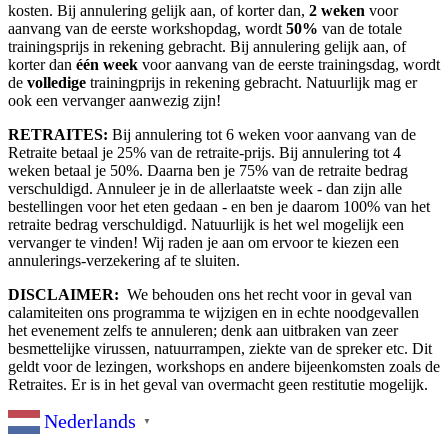
kosten. Bij annulering gelijk aan, of korter dan,
2 weken
voor
aanvang van de eerste workshopdag, wordt
50%
van de totale
trainingsprijs in rekening gebracht. Bij annulering gelijk aan, of
korter dan
één week
voor aanvang van de eerste trainingsdag, wordt
de
volledige
trainingprijs in rekening gebracht. Natuurlijk mag er
ook een vervanger aanwezig zijn!
RETRAITES
:
Bij annulering tot 6 weken voor aanvang van de
Retraite betaal je 25% van de retraite-prijs. Bij annulering tot 4
weken betaal je 50%. Daarna ben je 75% van de retraite bedrag
verschuldigd. Annuleer je in de allerlaatste week - dan zijn alle
bestellingen voor het eten gedaan - en ben je daarom 100% van het
retraite bedrag verschuldigd. Natuurlijk is het wel mogelijk een
vervanger te vinden! Wij raden je aan om ervoor te kiezen een
annulerings-verzekering af te sluiten.
DISCLAIMER:
We behouden ons het recht voor in geval van
calamiteiten ons programma te wijzigen en in echte noodgevallen
het evenement zelfs te annuleren; denk aan uitbraken van zeer
besmettelijke virussen, natuurrampen, ziekte van de spreker etc. Dit
geldt voor de lezingen, workshops en andere bijeenkomsten zoals de
Retraites. Er is in het geval van overmacht geen restitutie mogelijk.
Nederlands
▼