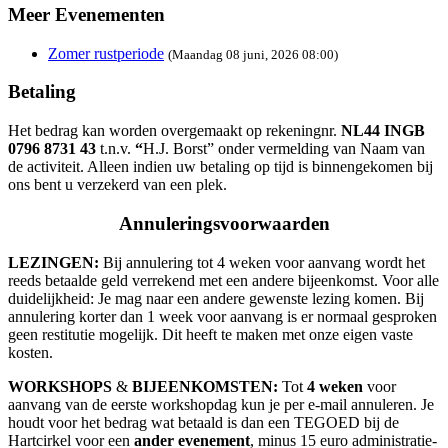
Meer Evenementen
Zomer rustperiode
(Maandag 08 juni, 2026 08:00)
Betaling
Het bedrag kan worden overgemaakt op rekeningnr.
NL44 INGB
0796 8731 43
t.n.v.
“
H.J. Borst” onder vermelding van Naam van
de activiteit. Alleen indien uw betaling op tijd is binnengekomen bij
ons bent u verzekerd van een plek.
Annuleringsvoorwaarden
LEZINGEN
:
Bij annulering tot 4 weken voor aanvang wordt het
reeds betaalde geld verrekend met een andere bijeenkomst. Voor alle
duidelijkheid: Je mag naar een andere gewenste lezing komen. Bij
annulering korter dan 1 week voor aanvang is er normaal gesproken
geen restitutie mogelijk. Dit heeft te maken met onze eigen vaste
kosten.
WORKSHOPS
&
BIJEENKOMSTEN
:
Tot
4 weken
voor
aanvang van de eerste workshopdag kun je per e-mail annuleren. Je
houdt voor het bedrag wat betaald is dan een TEGOED bij de
Hartcirkel voor een
ander evenement
, minus 15 euro administratie-