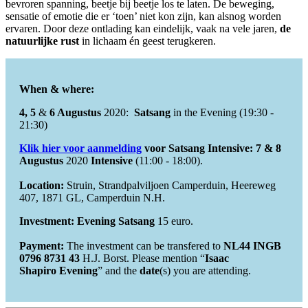
bevroren spanning, beetje bij beetje los te laten. De beweging,
sensatie of emotie die er ‘toen’ niet kon zijn, kan alsnog worden
ervaren. Door deze ontlading kan eindelijk, vaak na vele jaren,
de
natuurlijke rust
in lichaam én geest terugkeren.
When & where:
4, 5
&
6 Augustus
2020:
Satsang
in the Evening (19:30 -
21:30)
Klik hier voor aanmelding
voor Satsang Intensive: 7 & 8
Augustus
2020
Intensive
(11:00 - 18:00).
Location:
Struin, Strandpalviljoen Camperduin, Heereweg
407, 1871 GL, Camperduin N.H.
Investment:
Evening Satsang
15 euro.
Payment:
The investment can be transfered to
NL44 INGB
0796 8731 43
H.J. Borst. Please mention “
Isaac
Shapiro Evening
” and the
date
(s) you are attending.