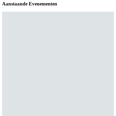
Aanstaande Evenementen
Zomer rustperiode
Zomer rustperiode
Maa 08 juni 2026