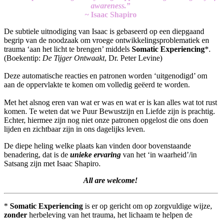
awareness.”
~ Isaac Shapiro
De subtiele uitnodiging van Isaac is gebaseerd op een diepgaand
begrip van de noodzaak om vroege ontwikkelingsproblematiek en
trauma ‘aan het licht te brengen’ middels
Somatic Experiencing
*.
(Boekentip:
De Tijger Ontwaakt
, Dr. Peter Levine)
Deze automatische reacties en patronen worden ‘uitgenodigd’ om
aan de oppervlakte te komen om volledig geëerd te worden.
Met het alsnog eren van wat er was en wat er is kan alles wat tot rust
komen. Te weten dat we Puur Bewustzijn en Liefde zijn is prachtig.
Echter, hiermee zijn nog niet onze patronen opgelost die ons doen
lijden en zichtbaar zijn in ons dagelijks leven.
De diepe heling welke plaats kan vinden door bovenstaande
benadering, dat is de
unieke ervaring
van het ‘in waarheid’/in
Satsang zijn met Isaac Shapiro.
All are welcome!
*
Somatic Experiencing
is er op gericht om op zorgvuldige wijze,
zonder
herbeleving van het trauma, het lichaam te helpen de