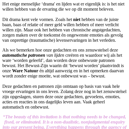
Het enige menselijke ‘drama' en lijden wat er eigenlijk is: is het niet
willen hebben van de ervaring die we op dit moment beleven.
Dit drama kent vele vormen. Zoals het
niet
hebben van de juiste
baan, baas of relatie of meer geld willen hebben of meer verlicht
willen zijn. Maar ook het hebben van chronische angstgedachten,
zorgen maken over de toekomst én ongewenste emoties als gevolg
van onprettige (traumatische) levenservaringen in het verleden.
Als we bemerken hoe onze gedachten en ons zenuwstelsel deze
automatische patronen
van lijden
creëren en waardoor wij als het
ware ‘worden geleefd’, dan worden deze onbewuste patronen
bewust. Het Bewust-Zijn waarin dit ‘bewust worden’ plaatsvindt is
onze
Ware Natuur
én altijd aanwezig en in het opmerken daarvan
wordt zonder enige moeite, wat onbewust was – bewust.
Deze gedachten en patronen zijn ontstaan op basis van vaak hele
vroege ervaringen in ons leven. Zolang deze nog in het zenuwstelsel
zijn opgeslagen, sturen deze onze gedachten, gevoelens, emoties,
acties en reacties in ons dagelijks leven aan. Vaak geheel
automatisch en onbewust.
“The beauty of this invitation is that nothing needs to be changed,
fixed, or eliminated. It is a non-dualistic, nonjudgmental enquiry
into our present being. Everything happens through the agency of