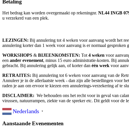
Betaling
Het bedrag kan worden overgemaakt op rekeningnr.
NL44 INGB 079
u verzekerd van een plek.
LEZINGEN
:
Bij annulering tot 4 weken voor aanvang wordt het ree
annulering korter dan 1 week voor aanvang is er normaal gesproken ge
WORKSHOPS
&
BIJEENKOMSTEN
:
Tot
4 weken
voor aanvang
een
ander evenement
, minus 15 euro administratie-kosten. Bij annule
gebracht. Bij annulering gelijk aan, of korter dan
één week
voor aanva
RETRAITES
:
Bij annulering tot 6 weken voor aanvang van de Retrai
Annuleer je in de allerlaatste week - dan zijn alle bestellingen voor 
raden je aan om ervoor te kiezen een annulerings-verzekering af te slu
DISCLAIMER:
We behouden ons het recht voor in geval van calami
virussen, natuurrampen, ziekte van de spreker etc. Dit geldt voor de l
Nederlands
▼
Aanstaande Evenementen