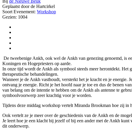
Bij
de Nieuwe Beuk
Geplaatst door de Hartcirkel
Soort Evenement:
Workshop
Gezien: 1004
De tweebenige Ankh, ook wel de Ankh van genezing genoemd, is een 
Koningen en Hogepriesters op aarde.
In onze tijd wordt de Ankh als symbool steeds meer herontdekt. Het 
therapeutische behandelingen.
Wanneer je de Ankh vasthoudt, versterkt het je kracht en je energie. 
ontvang je energie. Richt je het hoofd naar je toe en dus de benen van
van belang om de intentie te hebben om de Ankh als antenne te gebru
symboolvoorwerp zeer krachtig voor je worden.
Tijdens deze middag workshop vertelt Miranda Brookman hoe zij in ha
Ook vertelt ze je meer over de geschiedenis van de Ankh en de mogel
Je leert hoe je een klacht bij jezelf of bij een ander met de Ankh k
dit onderwerp.