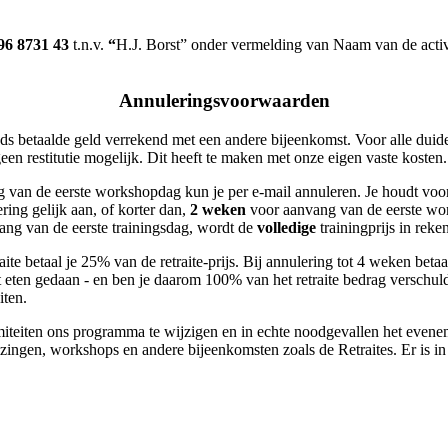
6 8731 43
t.n.v.
“
H.J. Borst” onder vermelding van Naam van de activi
Annuleringsvoorwaarden
ds betaalde geld verrekend met een andere bijeenkomst. Voor alle duid
en restitutie mogelijk. Dit heeft te maken met onze eigen vaste kosten.
 van de eerste workshopdag kun je per e-mail annuleren. Je houdt voo
ring gelijk aan, of korter dan,
2 weken
voor aanvang van de eerste w
ng van de eerste trainingsdag, wordt de
volledige
trainingprijs in rek
te betaal je 25% van de retraite-prijs. Bij annulering tot 4 weken beta
het eten gedaan - en ben je daarom 100% van het retraite bedrag verschul
iten.
teiten ons programma te wijzigen en in echte noodgevallen het eveneme
ezingen, workshops en andere bijeenkomsten zoals de Retraites. Er is in