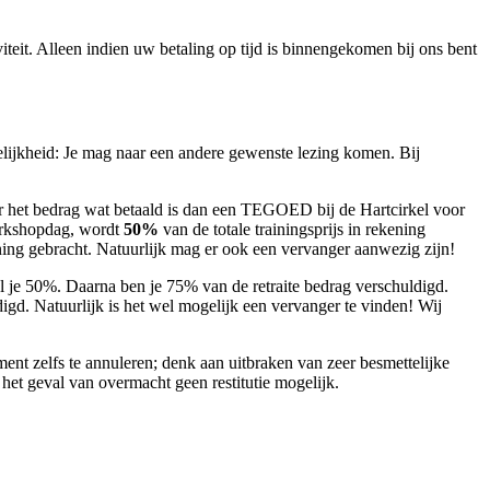
teit. Alleen indien uw betaling op tijd is binnengekomen bij ons bent
elijkheid: Je mag naar een andere gewenste lezing komen. Bij
r het bedrag wat betaald is dan een TEGOED bij de Hartcirkel voor
orkshopdag, wordt
50%
van de totale trainingsprijs in rekening
ening gebracht. Natuurlijk mag er ook een vervanger aanwezig zijn!
al je 50%. Daarna ben je 75% van de retraite bedrag verschuldigd.
digd. Natuurlijk is het wel mogelijk een vervanger te vinden! Wij
nt zelfs te annuleren; denk aan uitbraken van zeer besmettelijke
 het geval van overmacht geen restitutie mogelijk.