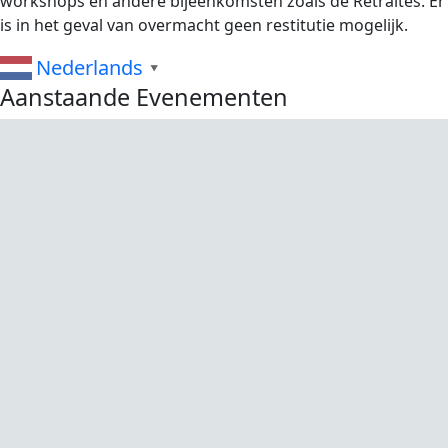
workshops en andere bijeenkomsten zoals de Retraites. Er
is in het geval van overmacht geen restitutie mogelijk.
Nederlands
▼
Aanstaande Evenementen
Zomer rustperiode
Zomer rustperiode
Maa 08 juni 2026