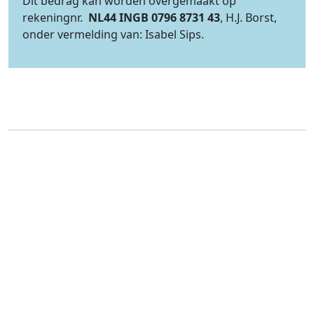
Dit bedrag kan worden overgemaakt op
rekeningnr.
NL44 INGB 0796 8731 43
, H.J. Borst,
onder vermelding van: Isabel Sips.