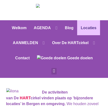
Welkom
AGENDA
Blog
Locaties
AANMELDEN
Over De HARTcirkel
Contact
Goede doelen
De activiteiten
van
De
HART
cirkel
vinden plaats op ‘bijzondere
locaties’ in Bergen en omgeving.
We houden zoveel