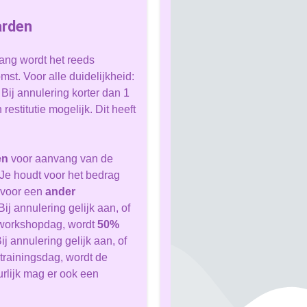
arden
vang wordt het reeds
st. Voor alle duidelijkheid:
ij annulering korter dan 1
stitutie mogelijk. Dit heeft
en
voor aanvang van de
Je houdt voor het bedrag
 voor een
ander
ij annulering gelijk aan, of
 workshopdag, wordt
50%
Zomer rustperiode
ij annulering gelijk aan, of
Maa 08 juni 
trainingsdag, wordt de
urlijk mag er ook een