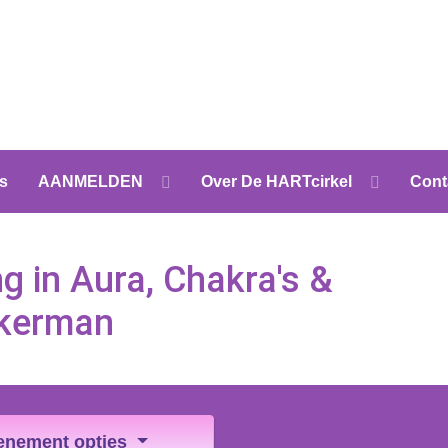
s
AANMELDEN
Over De HARTcirkel
Cont
ng in Aura, Chakra's &
kkerman
enement opties