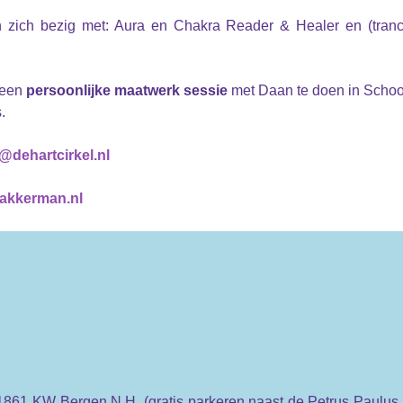
n zich bezig met: Aura en Chakra Reader & Healer en (tranc
 een
persoonlijke maatwerk sessie
met Daan te doen in Schoo
.
@dehartcirkel.nl
akkerman.nl
1861 KW Bergen N.H. (gratis parkeren naast de Petrus Paulus