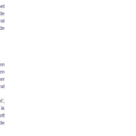
et
 de
wat
de
 en
en
er
wat
l',
 ik
eft
 de