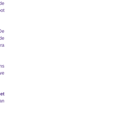
de
ot
De
 de
ra
ons
we
et
dan