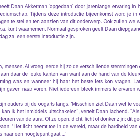
eft Daan Akkerman 'opgedaan' door jarenlange ervaring in h
mediumschap. Tijdens deze introductie bijeenkomst word je in
gen te stellen ten aanzien van dit onderwerp. Ook zullen we 
.e.a. kunt waarnemen. Normaal gesproken geeft Daan diepgaan
 zal een eerste introductie zijn.
eren, mensen. Al vroeg leerde hij zo de verschillende stemmingen
Daan daar de leuke kanten van want aan de hand van de kleur
mming was en wanneer hij haar het beste iets kon vragen. Lat
ijn gaven naar voren. Niet iedereen bleek immers te ervaren 
n ouders bij de oogarts langs. 'Misschien ziet Daan wel te vee
l kan ik het inmiddels uitschakelen", vertelt Daan lachend. "Als
leuren van de aura. Of ze open, dicht, licht of donker zijn; dit ge
Daan: ’Het licht neemt toe in de wereld, maar de hardheid van
ets naar een hoogtepunt gaat ...'