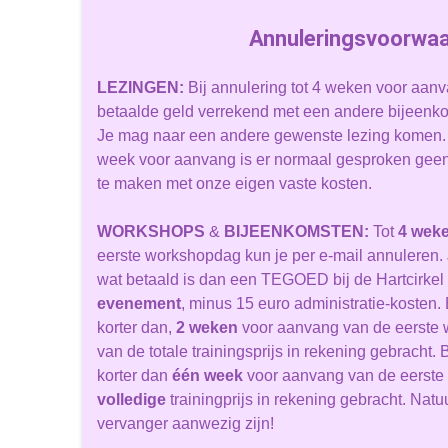
Annuleringsvoorwa
LEZINGEN
:
Bij annulering tot 4 weken voor aan
betaalde geld verrekend met een andere bijeenkom
Je mag naar een andere gewenste lezing komen. B
week voor aanvang is er normaal gesproken geen re
te maken met onze eigen vaste kosten.
WORKSHOPS
&
BIJEENKOMSTEN
:
Tot
4 wek
eerste workshopdag kun je per e-mail annuleren. 
wat betaald is dan een TEGOED bij de Hartcirkel
evenement
, minus 15 euro administratie-kosten. B
korter dan,
2 weken
voor aanvang van de eerste
van de totale trainingsprijs in rekening gebracht. B
korter dan
één week
voor aanvang van de eerste 
volledige
trainingprijs in rekening gebracht. Natu
vervanger aanwezig zijn!